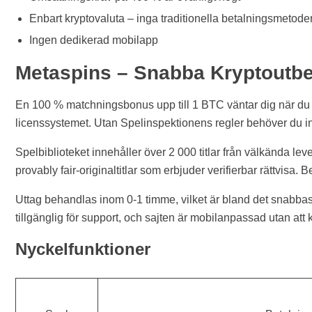
Enbart kryptovaluta – inga traditionella betalningsmetode
Ingen dedikerad mobilapp
Metaspins – Snabba Kryptoutbe
En 100 % matchningsbonus upp till 1 BTC väntar dig när du re
licenssystemet. Utan Spelinspektionens regler behöver du in
Spelbiblioteket innehåller över 2 000 titlar från välkända l
provably fair-originaltitlar som erbjuder verifierbar rättvis
Uttag behandlas inom 0-1 timme, vilket är bland det snabbaste
tillgänglig för support, och sajten är mobilanpassad utan att
Nyckelfunktioner