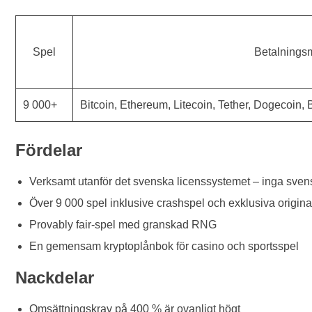
Spel
Betalnings
9 000+
Bitcoin, Ethereum, Litecoin, Tether, Dogecoin
Fördelar
Verksamt utanför det svenska licenssystemet – inga sven
Över 9 000 spel inklusive crashspel och exklusiva originalt
Provably fair-spel med granskad RNG
En gemensam kryptoplånbok för casino och sportsspel
Nackdelar
Omsättningskrav på 400 % är ovanligt högt