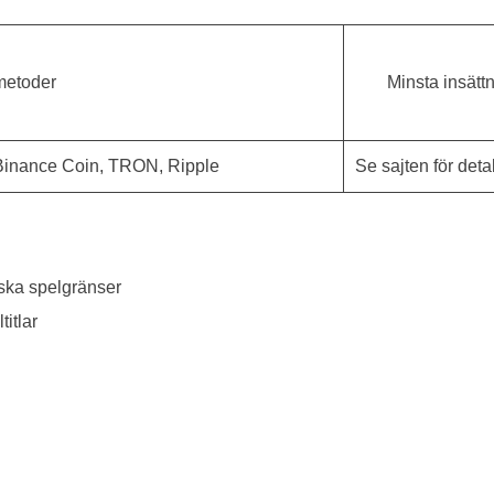
metoder
Minsta insätt
, Binance Coin, TRON, Ripple
Se sajten för deta
ska spelgränser
itlar