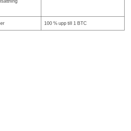
nsättning
jer
100 % upp till 1 BTC