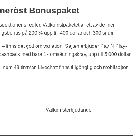
eneröst Bonuspaket
nspektionens regler. Välkomstpaketet är ett av de mer
ningsbonus på 200 % upp till 400 dollar och 300 snurr.
 finns det gott om variation. Sajten erbjuder Pay N Play-
ashback med bara 1x omsättningskrav, upp till 5 000 dollar.
 inom 48 timmar. Livechatt finns tillgänglig och mobilsajten
Välkomsterbjudande
g