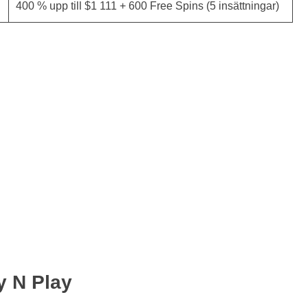
400 % upp till $1 111 + 600 Free Spins (5 insättningar)
y N Play