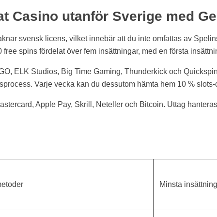
at Casino utanför Sverige med G
nar svensk licens, vilket innebär att du inte omfattas av Speli
00 free spins fördelat över fem insättningar, med en första insätt
 GO, ELK Studios, Big Time Gaming, Thunderkick och Quickspin –
ngsprocess. Varje vecka kan du dessutom hämta hem 10 % slots-c
stercard, Apple Pay, Skrill, Neteller och Bitcoin. Uttag hanteras
metoder
Minsta insättnin