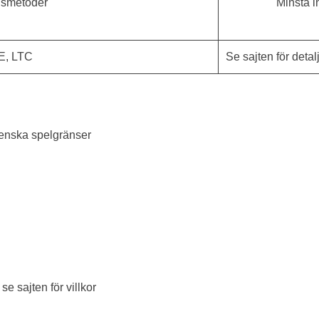
gsmetoder
Minsta i
E, LTC
Se sajten för detal
venska spelgränser
 sajten för villkor